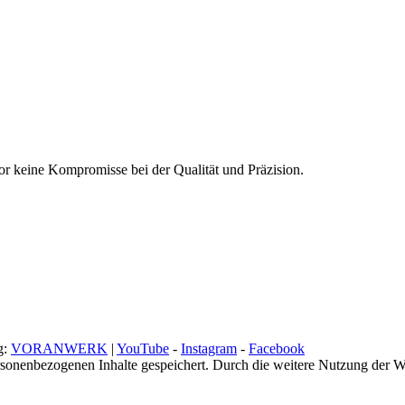
or keine Kompromisse bei der Qualität und Präzision.
g:
VORANWERK
|
YouTube
-
Instagram
-
Facebook
rsonenbezogenen Inhalte gespeichert. Durch die weitere Nutzung der