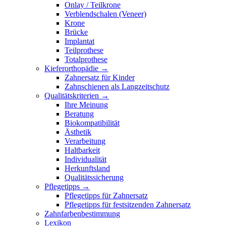
Onlay / Teilkrone
Verblendschalen (Veneer)
Krone
Brücke
Implantat
Teilprothese
Totalprothese
Kieferorthopädie →
Zahnersatz für Kinder
Zahnschienen als Langzeitschutz
Qualitätskriterien →
Ihre Meinung
Beratung
Biokompatibilität
Ästhetik
Verarbeitung
Haltbarkeit
Individualität
Herkunftsland
Qualitätssicherung
Pflegetipps →
Pflegetipps für Zahnersatz
Pflegetipps für festsitzenden Zahnersatz
Zahnfarbenbestimmung
Lexikon